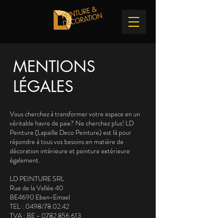
MENTIONS
LÉGALES
Vous cherchez à transformer votre espace en un
véritable havre de paix? Ne cherchez plus! LD
Peinture (Lapaille Deco Peinture) est là pour
répondre à tous vos besoins en matière de
décoration intérieure et peinture extérieure
également.
LD PEINTURE SRL
Rue de la Vallée 40
BE4690 Eben-Emael
TEL : 0498/78.02.42
TVA : BE -
0782 856 613